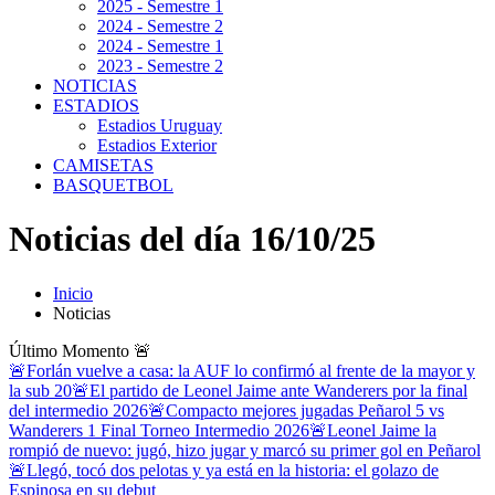
2025 - Semestre 1
2024 - Semestre 2
2024 - Semestre 1
2023 - Semestre 2
NOTICIAS
ESTADIOS
Estadios Uruguay
Estadios Exterior
CAMISETAS
BASQUETBOL
Noticias del día 16/10/25
Inicio
Noticias
Último Momento
🚨
🚨Forlán vuelve a casa: la AUF lo confirmó al frente de la mayor y
la sub 20
🚨El partido de Leonel Jaime ante Wanderers por la final
del intermedio 2026
🚨Compacto mejores jugadas Peñarol 5 vs
Wanderers 1 Final Torneo Intermedio 2026
🚨Leonel Jaime la
rompió de nuevo: jugó, hizo jugar y marcó su primer gol en Peñarol
🚨Llegó, tocó dos pelotas y ya está en la historia: el golazo de
Espinosa en su debut