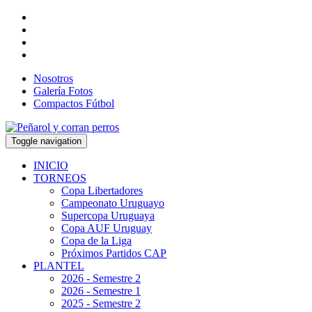
Nosotros
Galería Fotos
Compactos Fútbol
Toggle navigation
INICIO
TORNEOS
Copa Libertadores
Campeonato Uruguayo
Supercopa Uruguaya
Copa AUF Uruguay
Copa de la Liga
Próximos Partidos CAP
PLANTEL
2026 - Semestre 2
2026 - Semestre 1
2025 - Semestre 2