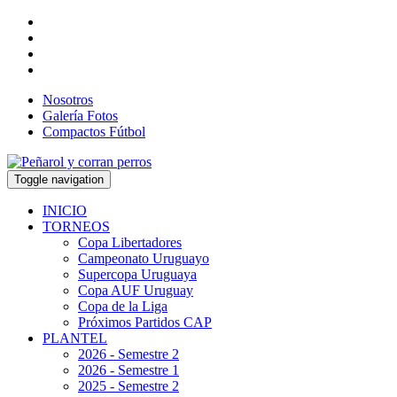
Nosotros
Galería Fotos
Compactos Fútbol
Toggle navigation
INICIO
TORNEOS
Copa Libertadores
Campeonato Uruguayo
Supercopa Uruguaya
Copa AUF Uruguay
Copa de la Liga
Próximos Partidos CAP
PLANTEL
2026 - Semestre 2
2026 - Semestre 1
2025 - Semestre 2