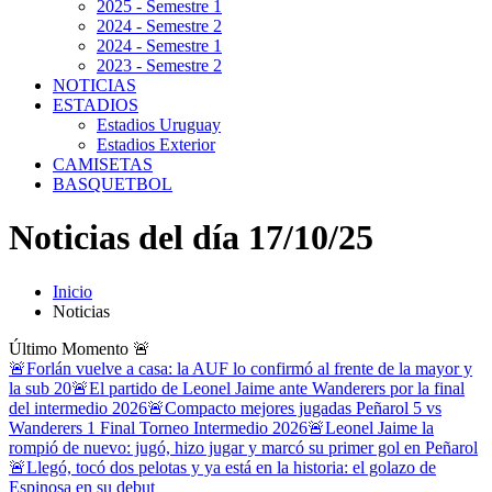
2025 - Semestre 1
2024 - Semestre 2
2024 - Semestre 1
2023 - Semestre 2
NOTICIAS
ESTADIOS
Estadios Uruguay
Estadios Exterior
CAMISETAS
BASQUETBOL
Noticias del día 17/10/25
Inicio
Noticias
Último Momento
🚨
🚨Forlán vuelve a casa: la AUF lo confirmó al frente de la mayor y
la sub 20
🚨El partido de Leonel Jaime ante Wanderers por la final
del intermedio 2026
🚨Compacto mejores jugadas Peñarol 5 vs
Wanderers 1 Final Torneo Intermedio 2026
🚨Leonel Jaime la
rompió de nuevo: jugó, hizo jugar y marcó su primer gol en Peñarol
🚨Llegó, tocó dos pelotas y ya está en la historia: el golazo de
Espinosa en su debut