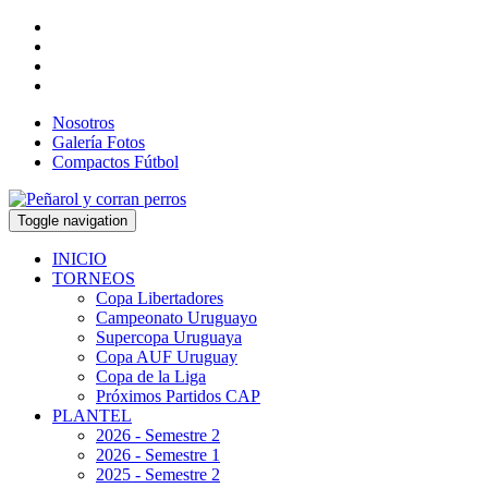
Nosotros
Galería Fotos
Compactos Fútbol
Toggle navigation
INICIO
TORNEOS
Copa Libertadores
Campeonato Uruguayo
Supercopa Uruguaya
Copa AUF Uruguay
Copa de la Liga
Próximos Partidos CAP
PLANTEL
2026 - Semestre 2
2026 - Semestre 1
2025 - Semestre 2