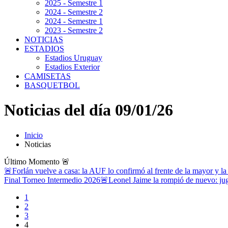
2025 - Semestre 1
2024 - Semestre 2
2024 - Semestre 1
2023 - Semestre 2
NOTICIAS
ESTADIOS
Estadios Uruguay
Estadios Exterior
CAMISETAS
BASQUETBOL
Noticias del día 09/01/26
Inicio
Noticias
Último Momento
🚨
🚨Forlán vuelve a casa: la AUF lo confirmó al frente de la mayor y la
Final Torneo Intermedio 2026
🚨Leonel Jaime la rompió de nuevo: jug
1
2
3
4