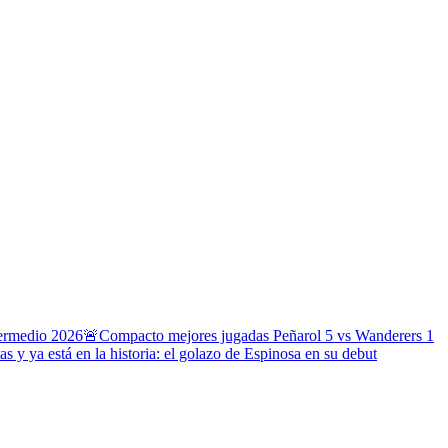
termedio 2026
🚨Compacto mejores jugadas Peñarol 5 vs Wanderers 1
s y ya está en la historia: el golazo de Espinosa en su debut