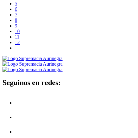
5
6
7
8
9
10
11
12
Seguinos en redes: