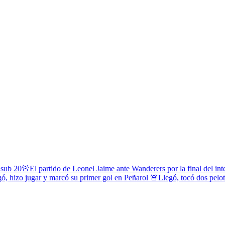
 sub 20
🚨El partido de Leonel Jaime ante Wanderers por la final del in
ó, hizo jugar y marcó su primer gol en Peñarol
🚨Llegó, tocó dos pelota