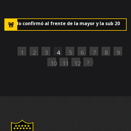
a AUF lo confirmó al frente de la mayor y la sub 20
🚨El
1
2
3
4
5
6
7
8
9
10
11
12