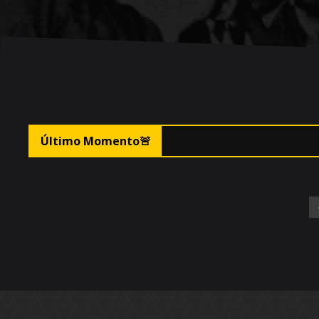

Último Momento
🚨