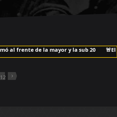
frente de la mayor y la sub 20
🚨El parti
12