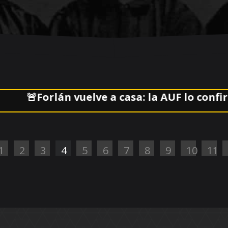
Forlán vuelve a casa: la AUF lo confirmó al 
1
2
3
4
5
6
7
8
9
10
11