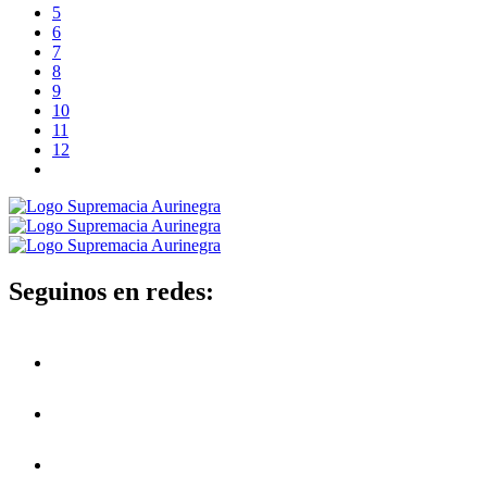
5
6
7
8
9
10
11
12
Seguinos en redes: