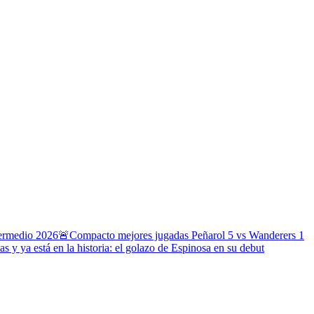
termedio 2026
🚨Compacto mejores jugadas Peñarol 5 vs Wanderers 1
s y ya está en la historia: el golazo de Espinosa en su debut