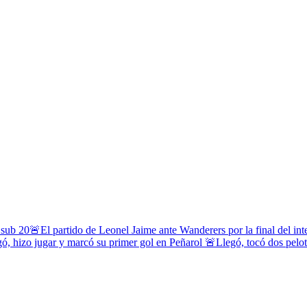
 sub 20
🚨El partido de Leonel Jaime ante Wanderers por la final del in
ó, hizo jugar y marcó su primer gol en Peñarol
🚨Llegó, tocó dos pelota