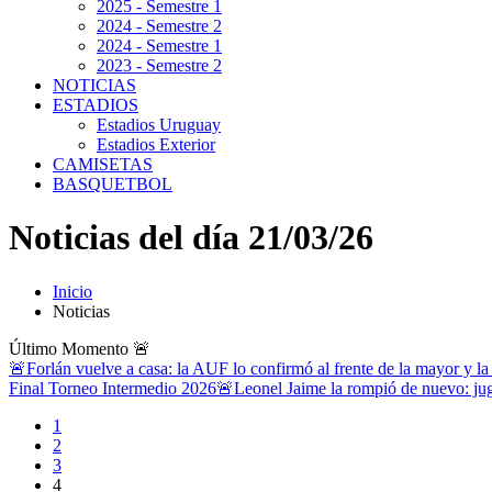
2025 - Semestre 1
2024 - Semestre 2
2024 - Semestre 1
2023 - Semestre 2
NOTICIAS
ESTADIOS
Estadios Uruguay
Estadios Exterior
CAMISETAS
BASQUETBOL
Noticias del día 21/03/26
Inicio
Noticias
Último Momento
🚨
🚨Forlán vuelve a casa: la AUF lo confirmó al frente de la mayor y la
Final Torneo Intermedio 2026
🚨Leonel Jaime la rompió de nuevo: jug
1
2
3
4