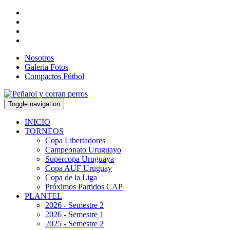
Nosotros
Galería Fotos
Compactos Fútbol
Toggle navigation
INICIO
TORNEOS
Copa Libertadores
Campeonato Uruguayo
Supercopa Uruguaya
Copa AUF Uruguay
Copa de la Liga
Próximos Partidos CAP
PLANTEL
2026 - Semestre 2
2026 - Semestre 1
2025 - Semestre 2