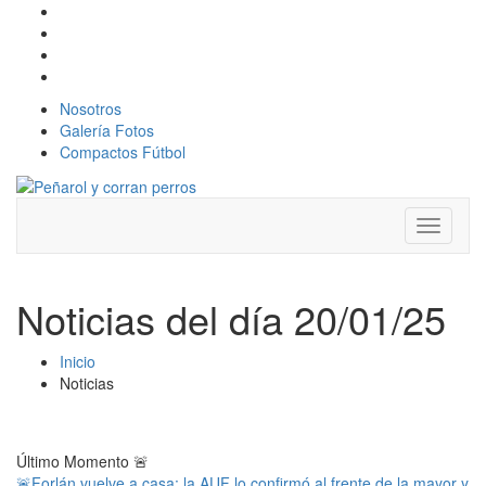
Nosotros
Galería Fotos
Compactos Fútbol
Toggle
navigati
Noticias del día 20/01/25
Inicio
Noticias
Último Momento
🚨
🚨Forlán vuelve a casa: la AUF lo confirmó al frente de la mayor y