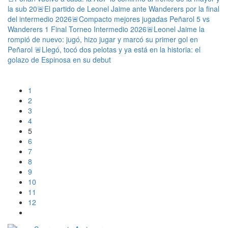
la sub 20
🚨El partido de Leonel Jaime ante Wanderers por la final
del intermedio 2026
🚨Compacto mejores jugadas Peñarol 5 vs
Wanderers 1 Final Torneo Intermedio 2026
🚨Leonel Jaime la
rompió de nuevo: jugó, hizo jugar y marcó su primer gol en
Peñarol
🚨Llegó, tocó dos pelotas y ya está en la historia: el
golazo de Espinosa en su debut
1
2
3
4
5
6
7
8
9
10
11
12