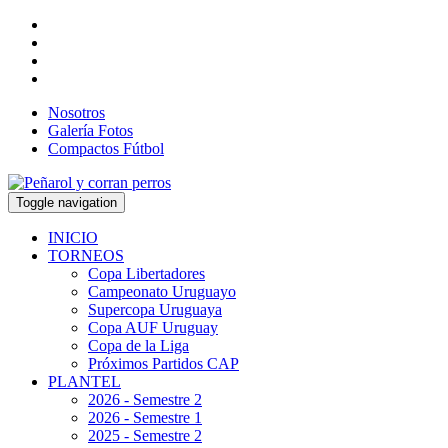
Nosotros
Galería Fotos
Compactos Fútbol
Toggle navigation
INICIO
TORNEOS
Copa Libertadores
Campeonato Uruguayo
Supercopa Uruguaya
Copa AUF Uruguay
Copa de la Liga
Próximos Partidos CAP
PLANTEL
2026 - Semestre 2
2026 - Semestre 1
2025 - Semestre 2