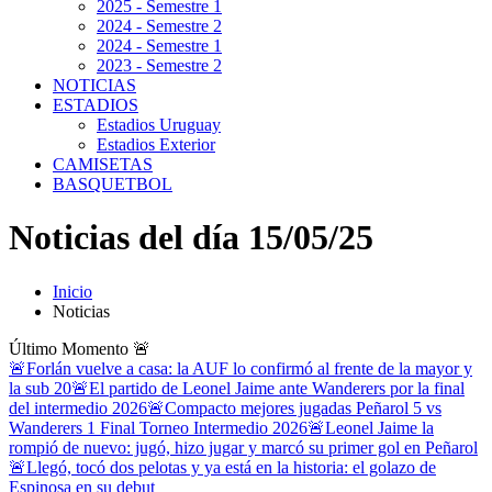
2025 - Semestre 1
2024 - Semestre 2
2024 - Semestre 1
2023 - Semestre 2
NOTICIAS
ESTADIOS
Estadios Uruguay
Estadios Exterior
CAMISETAS
BASQUETBOL
Noticias del día 15/05/25
Inicio
Noticias
Último Momento
🚨
🚨Forlán vuelve a casa: la AUF lo confirmó al frente de la mayor y
la sub 20
🚨El partido de Leonel Jaime ante Wanderers por la final
del intermedio 2026
🚨Compacto mejores jugadas Peñarol 5 vs
Wanderers 1 Final Torneo Intermedio 2026
🚨Leonel Jaime la
rompió de nuevo: jugó, hizo jugar y marcó su primer gol en Peñarol
🚨Llegó, tocó dos pelotas y ya está en la historia: el golazo de
Espinosa en su debut