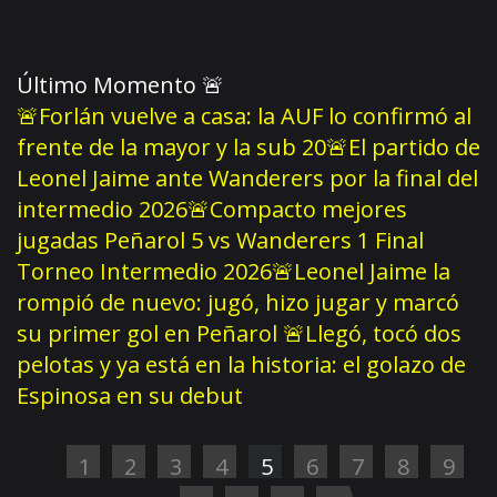
Último Momento
🚨
🚨Forlán vuelve a casa: la AUF lo confirmó al
frente de la mayor y la sub 20
🚨El partido de
Leonel Jaime ante Wanderers por la final del
intermedio 2026
🚨Compacto mejores
jugadas Peñarol 5 vs Wanderers 1 Final
Torneo Intermedio 2026
🚨Leonel Jaime la
rompió de nuevo: jugó, hizo jugar y marcó
su primer gol en Peñarol
🚨Llegó, tocó dos
pelotas y ya está en la historia: el golazo de
Espinosa en su debut
1
2
3
4
5
6
7
8
9