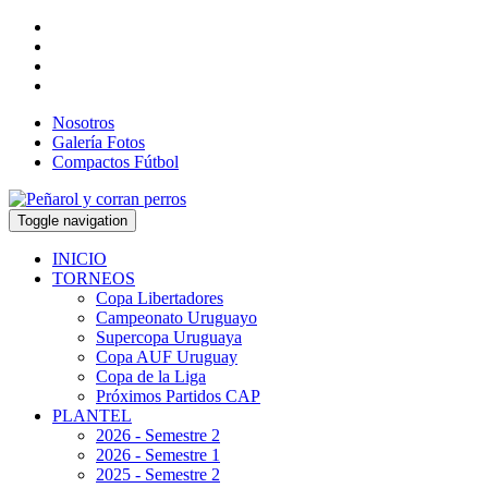
Nosotros
Galería Fotos
Compactos Fútbol
Toggle navigation
INICIO
TORNEOS
Copa Libertadores
Campeonato Uruguayo
Supercopa Uruguaya
Copa AUF Uruguay
Copa de la Liga
Próximos Partidos CAP
PLANTEL
2026 - Semestre 2
2026 - Semestre 1
2025 - Semestre 2