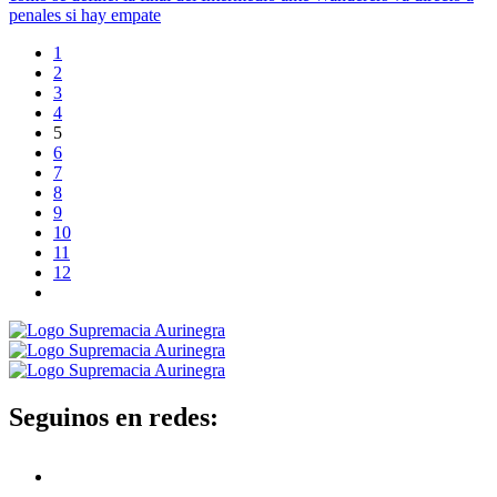
penales si hay empate
1
2
3
4
5
6
7
8
9
10
11
12
Seguinos en redes: