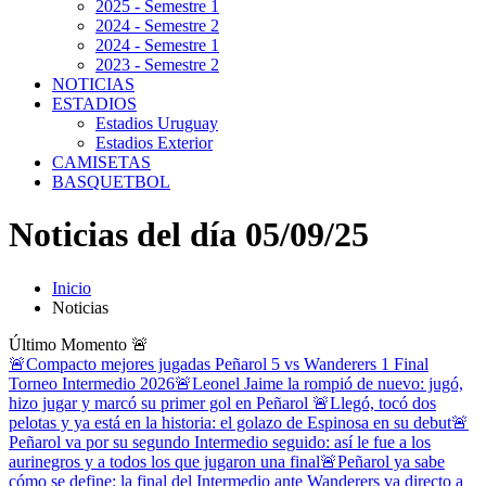
2025 - Semestre 1
2024 - Semestre 2
2024 - Semestre 1
2023 - Semestre 2
NOTICIAS
ESTADIOS
Estadios Uruguay
Estadios Exterior
CAMISETAS
BASQUETBOL
Noticias del día 05/09/25
Inicio
Noticias
Último Momento
🚨
🚨Compacto mejores jugadas Peñarol 5 vs Wanderers 1 Final
Torneo Intermedio 2026
🚨Leonel Jaime la rompió de nuevo: jugó,
hizo jugar y marcó su primer gol en Peñarol
🚨Llegó, tocó dos
pelotas y ya está en la historia: el golazo de Espinosa en su debut
🚨
Peñarol va por su segundo Intermedio seguido: así le fue a los
aurinegros y a todos los que jugaron una final
🚨Peñarol ya sabe
cómo se define: la final del Intermedio ante Wanderers va directo a