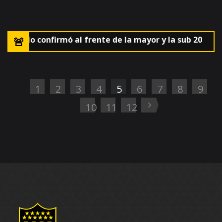
 AUF lo confirmó al frente de la mayor y la sub 20
🚨El
1
2
3
4
5
6
7
8
9
10
11
12