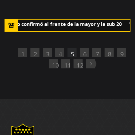
AUF lo confirmó al frente de la mayor y la sub 20
🚨El 
1
2
3
4
5
6
7
8
9
10
11
12