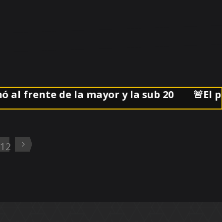
frente de la mayor y la sub 20
🚨El partid
12