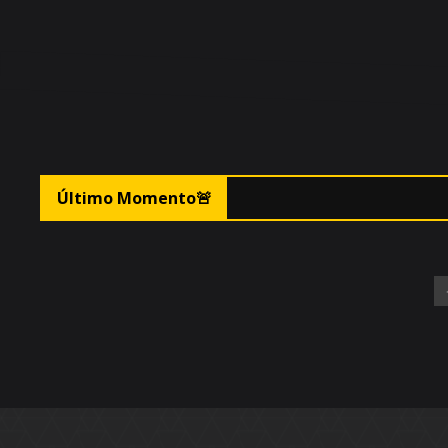
🚨
Último Momento
🚨