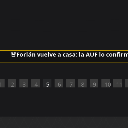
Forlán vuelve a casa: la AUF lo confirmó al 
1
2
3
4
5
6
7
8
9
10
11