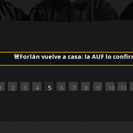
Forlán vuelve a casa: la AUF lo confirmó al 
1
2
3
4
5
6
7
8
9
10
11