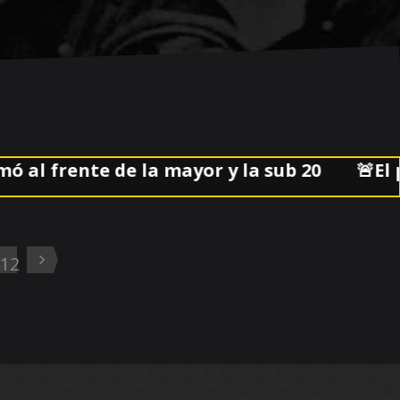
frente de la mayor y la sub 20
🚨El parti
12