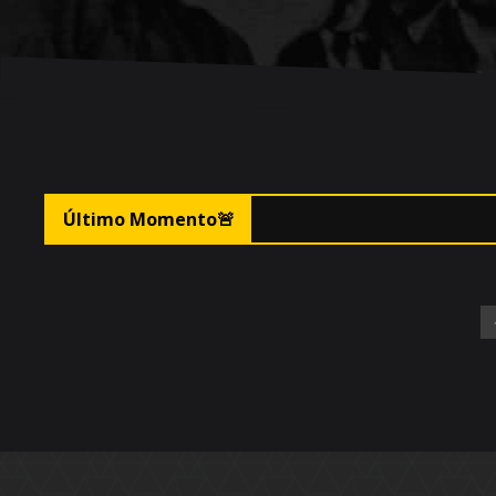

Último Momento
🚨