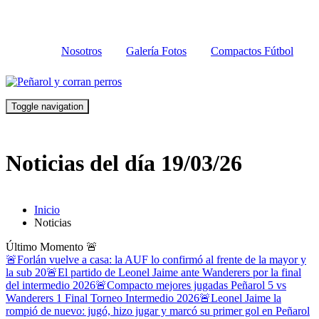
Nosotros
Galería Fotos
Compactos Fútbol
Toggle navigation
Noticias del día 19/03/26
Inicio
Noticias
Último Momento
🚨
🚨Forlán vuelve a casa: la AUF lo confirmó al frente de la mayor y
la sub 20
🚨El partido de Leonel Jaime ante Wanderers por la final
del intermedio 2026
🚨Compacto mejores jugadas Peñarol 5 vs
Wanderers 1 Final Torneo Intermedio 2026
🚨Leonel Jaime la
rompió de nuevo: jugó, hizo jugar y marcó su primer gol en Peñarol