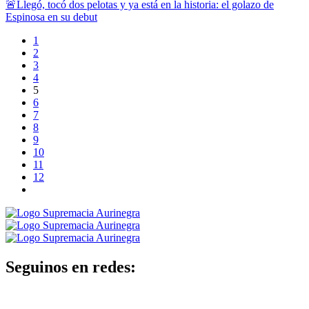
🚨Llegó, tocó dos pelotas y ya está en la historia: el golazo de
Espinosa en su debut
1
2
3
4
5
6
7
8
9
10
11
12
Seguinos en redes: