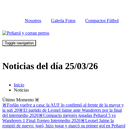
Nosotros
Galería Fotos
Compactos Fútbol
Toggle navigation
Noticias del día 25/03/26
Inicio
Noticias
Último Momento
🚨
🚨Forlán vuelve a casa: la AUF lo confirmó al frente de la mayor y
la sub 20
🚨El partido de Leonel Jaime ante Wanderers por la final
del intermedio 2026
🚨Compacto mejores jugadas Peñarol 5 vs
Wanderers 1 Final Torneo Intermedio 2026
🚨Leonel Jaime la
rompió de nuevo: jugó, hizo jugar y marcó su primer gol en Peñarol