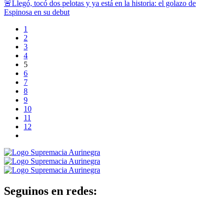
🚨Llegó, tocó dos pelotas y ya está en la historia: el golazo de
Espinosa en su debut
1
2
3
4
5
6
7
8
9
10
11
12
Seguinos en redes: