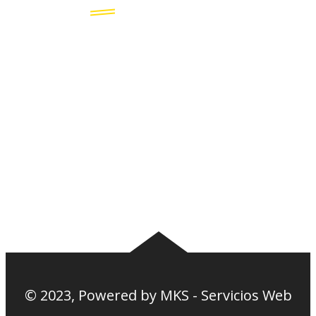
Plantel
Galería
Noticias
Tablas
Camisetas
Estadios Uruguay
Basquetbol
Estadios Exterior
Nosotros
Canciones de la
barra
© 2023, Powered by
MKS - Servicios Web