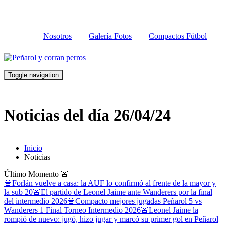
Nosotros
Galería Fotos
Compactos Fútbol
Toggle navigation
Noticias del día 26/04/24
Inicio
Noticias
Último Momento
🚨
🚨Forlán vuelve a casa: la AUF lo confirmó al frente de la mayor y
la sub 20
🚨El partido de Leonel Jaime ante Wanderers por la final
del intermedio 2026
🚨Compacto mejores jugadas Peñarol 5 vs
Wanderers 1 Final Torneo Intermedio 2026
🚨Leonel Jaime la
rompió de nuevo: jugó, hizo jugar y marcó su primer gol en Peñarol