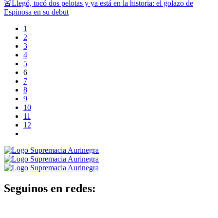
🚨Llegó, tocó dos pelotas y ya está en la historia: el golazo de
Espinosa en su debut
1
2
3
4
5
6
7
8
9
10
11
12
Seguinos en redes: