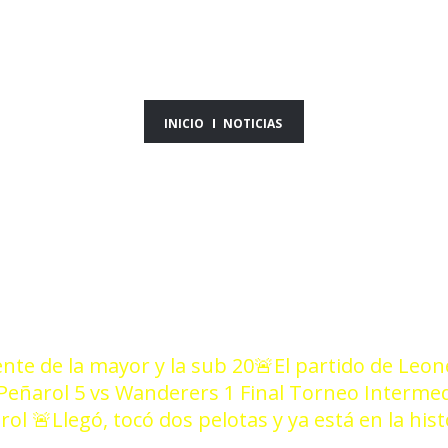
ICIAS DEL DÍA 20/0
INICIO
NOTICIAS
ente de la mayor y la sub 20
🚨El partido de Leon
eñarol 5 vs Wanderers 1 Final Torneo Interme
arol
🚨Llegó, tocó dos pelotas y ya está en la his