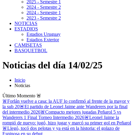
2025 - Semestre 1
2024 - Semestre 2
2024 - Semestre 1
2023 - Semestre 2
NOTICIAS
ESTADIOS
Estadios Uruguay
Estadios Exterior
CAMISETAS
BASQUETBOL
Noticias del día 14/02/25
Inicio
Noticias
Último Momento
🚨
🚨Forlán vuelve a casa: la AUF lo confirmó al frente de la mayor y
la sub 20
🚨El partido de Leonel Jaime ante Wanderers por la final
del intermedio 2026
🚨Compacto mejores jugadas Peñarol 5 vs
Wanderers 1 Final Torneo Intermedio 2026
🚨Leonel Jaime la
rompió de nuevo: jugó, hizo jugar y marcó su primer gol en Peñarol
🚨Llegó, tocó dos pelotas y ya está en la historia: el golazo de
Espinosa en su debut