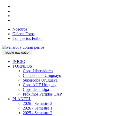
Nosotros
Galería Fotos
Compactos Fútbol
Toggle navigation
INICIO
TORNEOS
Copa Libertadores
Campeonato Uruguayo
Supercopa Uruguaya
Copa AUF Uruguay
Copa de la Liga
Próximos Partidos CAP
PLANTEL
2026 - Semestre 2
2026 - Semestre 1
2025 - Semestre 2