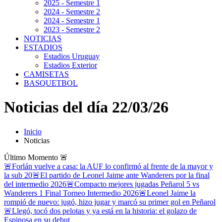
2025 - Semestre 1
2024 - Semestre 2
2024 - Semestre 1
2023 - Semestre 2
NOTICIAS
ESTADIOS
Estadios Uruguay
Estadios Exterior
CAMISETAS
BASQUETBOL
Noticias del día 22/03/26
Inicio
Noticias
Último Momento
🚨
🚨Forlán vuelve a casa: la AUF lo confirmó al frente de la mayor y
la sub 20
🚨El partido de Leonel Jaime ante Wanderers por la final
del intermedio 2026
🚨Compacto mejores jugadas Peñarol 5 vs
Wanderers 1 Final Torneo Intermedio 2026
🚨Leonel Jaime la
rompió de nuevo: jugó, hizo jugar y marcó su primer gol en Peñarol
🚨Llegó, tocó dos pelotas y ya está en la historia: el golazo de
Espinosa en su debut