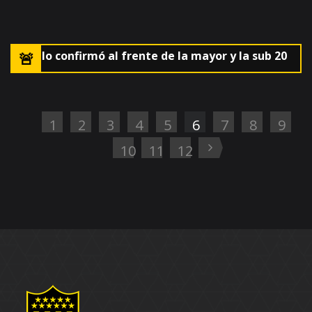
 AUF lo confirmó al frente de la mayor y la sub 20
🚨El
1
2
3
4
5
6
7
8
9
10
11
12