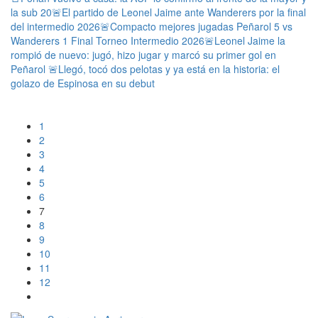
la sub 20
🚨El partido de Leonel Jaime ante Wanderers por la final
del intermedio 2026
🚨Compacto mejores jugadas Peñarol 5 vs
Wanderers 1 Final Torneo Intermedio 2026
🚨Leonel Jaime la
rompió de nuevo: jugó, hizo jugar y marcó su primer gol en
Peñarol
🚨Llegó, tocó dos pelotas y ya está en la historia: el
golazo de Espinosa en su debut
1
2
3
4
5
6
7
8
9
10
11
12