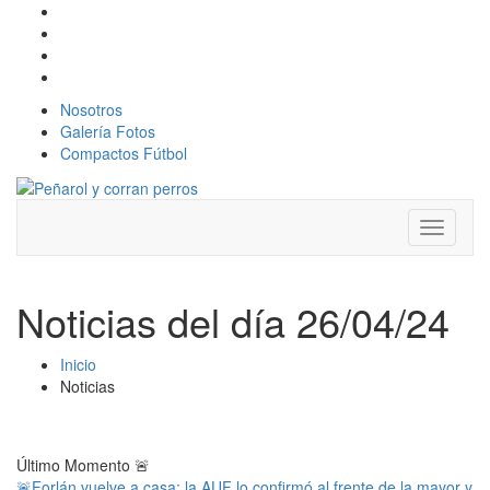
Nosotros
Galería Fotos
Compactos Fútbol
Toggle
navigati
Noticias del día 26/04/24
Inicio
Noticias
Último Momento
🚨
🚨Forlán vuelve a casa: la AUF lo confirmó al frente de la mayor y