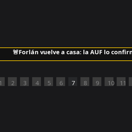
🚨Forlán vuelve a casa: la AUF lo confirmó al
1
2
3
4
5
6
7
8
9
10
11