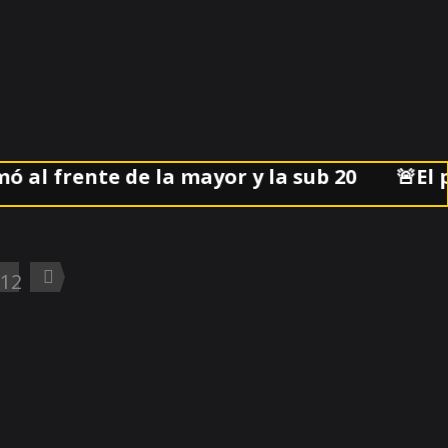
 frente de la mayor y la sub 20
🚨El part
12