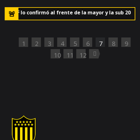
a AUF lo confirmó al frente de la mayor y la sub 20
🚨E
1
2
3
4
5
6
7
8
9
10
11
12