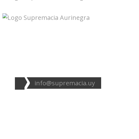
Seguinos en redes:
info@supremacia.uy
Accesos directos:
Plantel
Galería
Noticias
Tablas