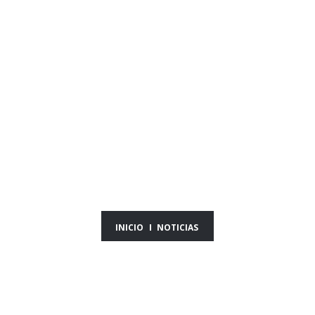
NOTICIAS DEL DÍA
23/09/25
INICIO
NOTICIAS