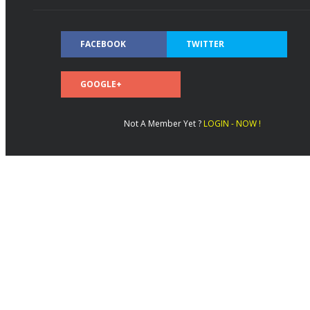
FACEBOOK
TWITTER
GOOGLE+
Not A Member Yet ?
LOGIN - NOW !