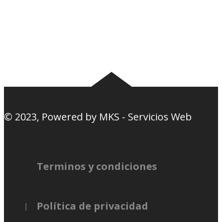
Camisetas
Estadios Uruguay
Basquetbol
Estadios Exterior
Nosotros
Canciones de la
barra
© 2023, Powered by
MKS - Servicios Web
Terminos y condiciones
Política de privacidad