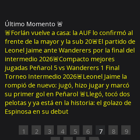
Último Momento
🚨
🚨Forlán vuelve a casa: la AUF lo confirmó al
frente de la mayor y la sub 20
🚨El partido de
Leonel Jaime ante Wanderers por la final del
intermedio 2026
🚨Compacto mejores
jugadas Peñarol 5 vs Wanderers 1 Final
Torneo Intermedio 2026
🚨Leonel Jaime la
rompió de nuevo: jugó, hizo jugar y marcó
su primer gol en Peñarol
🚨Llegó, tocó dos
pelotas y ya está en la historia: el golazo de
Espinosa en su debut
1
2
3
4
5
6
7
8
9