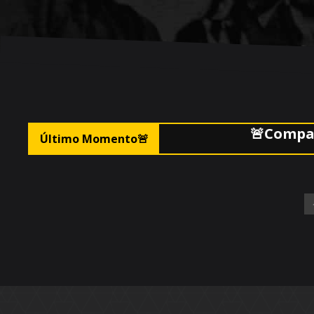
🚨Compacto mej
Último Momento
🚨