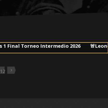
l Torneo Intermedio 2026
🚨Leonel Jaim
12