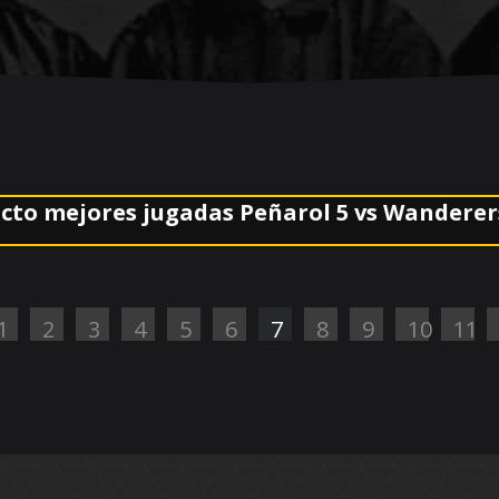
ores jugadas Peñarol 5 vs Wanderers 1 Fina
1
2
3
4
5
6
7
8
9
10
11