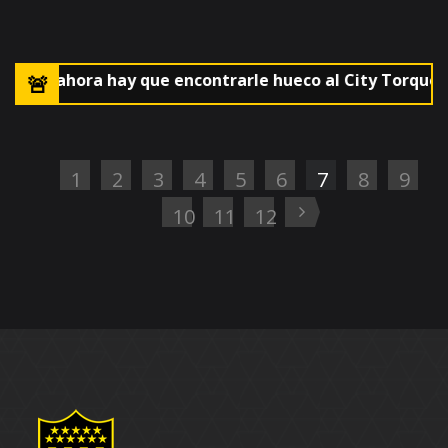
rrúa y ahora hay que encontrarle hueco al City Torque-Pe
1
2
3
4
5
6
7
8
9
10
11
12