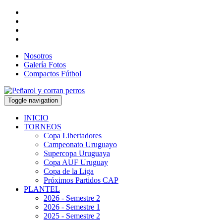
Nosotros
Galería Fotos
Compactos Fútbol
Toggle navigation
INICIO
TORNEOS
Copa Libertadores
Campeonato Uruguayo
Supercopa Uruguaya
Copa AUF Uruguay
Copa de la Liga
Próximos Partidos CAP
PLANTEL
2026 - Semestre 2
2026 - Semestre 1
2025 - Semestre 2