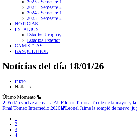
2025 - Semestre 1
2024 - Semestre 2
2024 - Semestre 1
2023 - Semestre 2
NOTICIAS
ESTADIOS
Estadios Uruguay
Estadios Exterior
CAMISETAS
BASQUETBOL
Noticias del día 18/01/26
Inicio
Noticias
Último Momento
🚨
🚨Forlán vuelve a casa: la AUF lo confirmó al frente de la mayor y la
Final Torneo Intermedio 2026
🚨Leonel Jaime la rompió de nuevo: jug
1
2
3
4