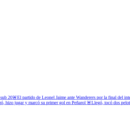
 sub 20
🚨El partido de Leonel Jaime ante Wanderers por la final del in
ó, hizo jugar y marcó su primer gol en Peñarol
🚨Llegó, tocó dos pelota