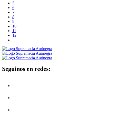
5
6
7
8
9
10
11
12
Seguinos en redes: