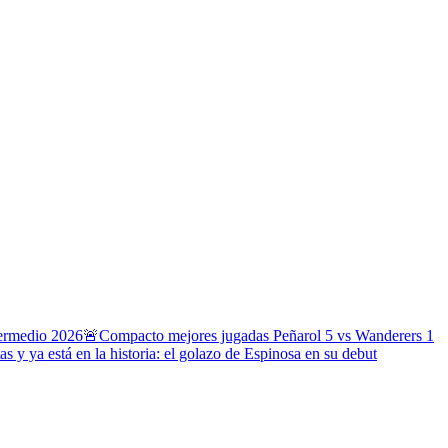
termedio 2026
🚨Compacto mejores jugadas Peñarol 5 vs Wanderers 1
s y ya está en la historia: el golazo de Espinosa en su debut