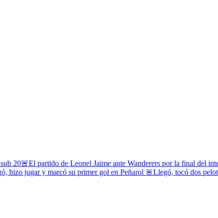
 sub 20
🚨El partido de Leonel Jaime ante Wanderers por la final del in
ó, hizo jugar y marcó su primer gol en Peñarol
🚨Llegó, tocó dos pelota