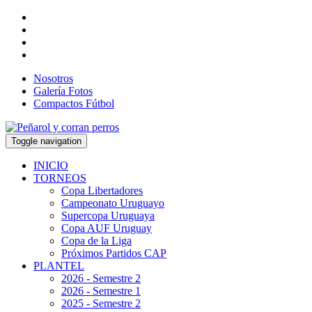
Nosotros
Galería Fotos
Compactos Fútbol
Toggle navigation
INICIO
TORNEOS
Copa Libertadores
Campeonato Uruguayo
Supercopa Uruguaya
Copa AUF Uruguay
Copa de la Liga
Próximos Partidos CAP
PLANTEL
2026 - Semestre 2
2026 - Semestre 1
2025 - Semestre 2