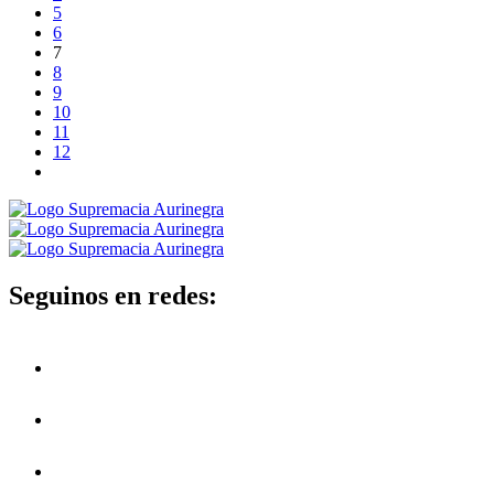
5
6
7
8
9
10
11
12
Seguinos en redes: