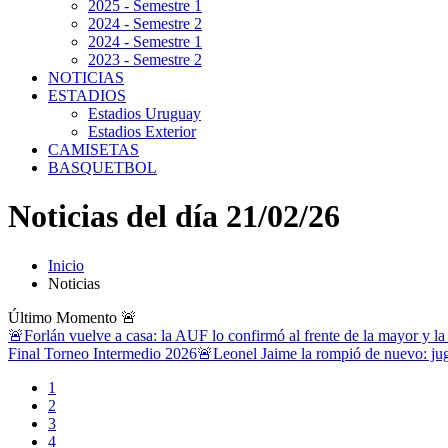
2025 - Semestre 1
2024 - Semestre 2
2024 - Semestre 1
2023 - Semestre 2
NOTICIAS
ESTADIOS
Estadios Uruguay
Estadios Exterior
CAMISETAS
BASQUETBOL
Noticias del día 21/02/26
Inicio
Noticias
Último Momento
🚨
🚨Forlán vuelve a casa: la AUF lo confirmó al frente de la mayor y la
Final Torneo Intermedio 2026
🚨Leonel Jaime la rompió de nuevo: jug
1
2
3
4