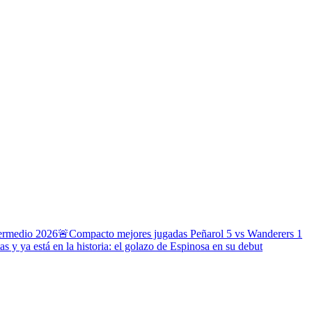
termedio 2026
🚨Compacto mejores jugadas Peñarol 5 vs Wanderers 1
s y ya está en la historia: el golazo de Espinosa en su debut