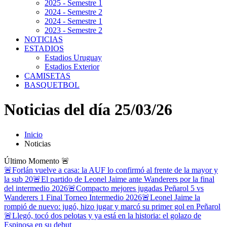
2025 - Semestre 1
2024 - Semestre 2
2024 - Semestre 1
2023 - Semestre 2
NOTICIAS
ESTADIOS
Estadios Uruguay
Estadios Exterior
CAMISETAS
BASQUETBOL
Noticias del día 25/03/26
Inicio
Noticias
Último Momento
🚨
🚨Forlán vuelve a casa: la AUF lo confirmó al frente de la mayor y
la sub 20
🚨El partido de Leonel Jaime ante Wanderers por la final
del intermedio 2026
🚨Compacto mejores jugadas Peñarol 5 vs
Wanderers 1 Final Torneo Intermedio 2026
🚨Leonel Jaime la
rompió de nuevo: jugó, hizo jugar y marcó su primer gol en Peñarol
🚨Llegó, tocó dos pelotas y ya está en la historia: el golazo de
Espinosa en su debut