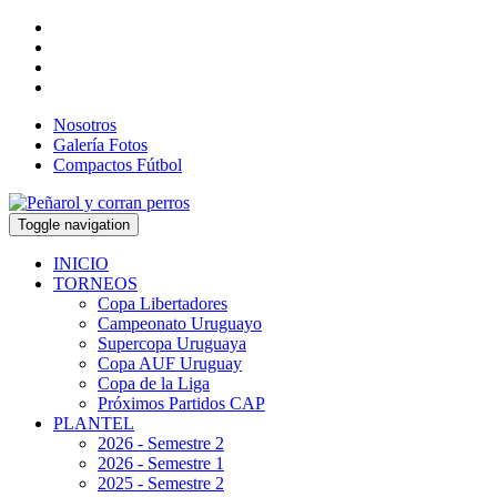
Nosotros
Galería Fotos
Compactos Fútbol
Toggle navigation
INICIO
TORNEOS
Copa Libertadores
Campeonato Uruguayo
Supercopa Uruguaya
Copa AUF Uruguay
Copa de la Liga
Próximos Partidos CAP
PLANTEL
2026 - Semestre 2
2026 - Semestre 1
2025 - Semestre 2