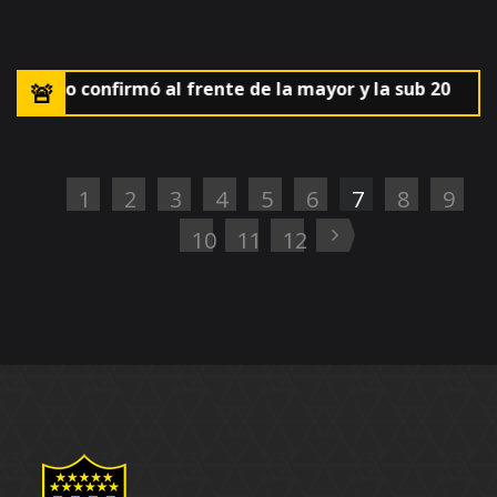
AUF lo confirmó al frente de la mayor y la sub 20
🚨El 
1
2
3
4
5
6
7
8
9
10
11
12