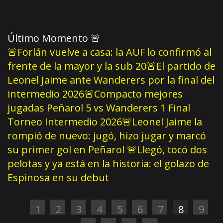
Último Momento
🚨
🚨Forlán vuelve a casa: la AUF lo confirmó al
frente de la mayor y la sub 20
🚨El partido de
Leonel Jaime ante Wanderers por la final del
intermedio 2026
🚨Compacto mejores
jugadas Peñarol 5 vs Wanderers 1 Final
Torneo Intermedio 2026
🚨Leonel Jaime la
rompió de nuevo: jugó, hizo jugar y marcó
su primer gol en Peñarol
🚨Llegó, tocó dos
pelotas y ya está en la historia: el golazo de
Espinosa en su debut
1
2
3
4
5
6
7
8
9