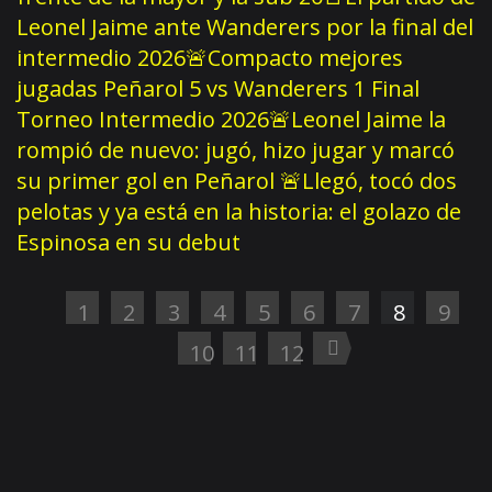
Leonel Jaime ante Wanderers por la final del
intermedio 2026
🚨Compacto mejores
jugadas Peñarol 5 vs Wanderers 1 Final
Torneo Intermedio 2026
🚨Leonel Jaime la
rompió de nuevo: jugó, hizo jugar y marcó
su primer gol en Peñarol
🚨Llegó, tocó dos
pelotas y ya está en la historia: el golazo de
Espinosa en su debut
1
2
3
4
5
6
7
8
9
10
11
12