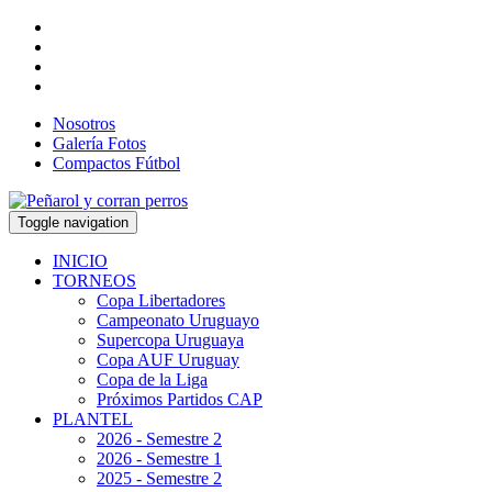
Nosotros
Galería Fotos
Compactos Fútbol
Toggle navigation
INICIO
TORNEOS
Copa Libertadores
Campeonato Uruguayo
Supercopa Uruguaya
Copa AUF Uruguay
Copa de la Liga
Próximos Partidos CAP
PLANTEL
2026 - Semestre 2
2026 - Semestre 1
2025 - Semestre 2