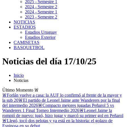
2025 - Semestre 1
2024 - Semestre 2
2024 - Semestre 1
2023 - Semestre 2
NOTICIAS
ESTADIOS
Estadios Uruguay
Estadios Exterior
CAMISETAS
BASQUETBOL
Noticias del día 17/10/25
Inicio
Noticias
Último Momento
🚨
🚨Forlán vuelve a casa: la AUF lo confirmó al frente de la mayor y
la sub 20
🚨El partido de Leonel Jaime ante Wanderers por la final
del intermedio 2026
🚨Compacto mejores jugadas Peñarol 5 vs
Wanderers 1 Final Torneo Intermedio 2026
🚨Leonel Jaime la
rompió de nuevo: jugó, hizo jugar y marcó su primer gol en Peñarol
🚨Llegó, tocó dos pelotas y ya está en la historia: el golazo de
Espinosa en su debut