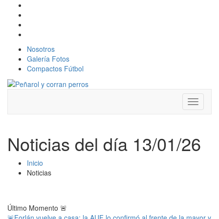
Nosotros
Galería Fotos
Compactos Fútbol
Toggle
navigati
Noticias del día 13/01/26
Inicio
Noticias
Último Momento
🚨
🚨Forlán vuelve a casa: la AUF lo confirmó al frente de la mayor y