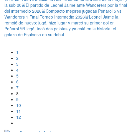
la sub 20
🚨El partido de Leonel Jaime ante Wanderers por la final
del intermedio 2026
🚨Compacto mejores jugadas Peñarol 5 vs
Wanderers 1 Final Torneo Intermedio 2026
🚨Leonel Jaime la
rompió de nuevo: jugó, hizo jugar y marcó su primer gol en
Peñarol
🚨Llegó, tocó dos pelotas y ya está en la historia: el
golazo de Espinosa en su debut
1
2
3
4
5
6
7
8
9
10
11
12