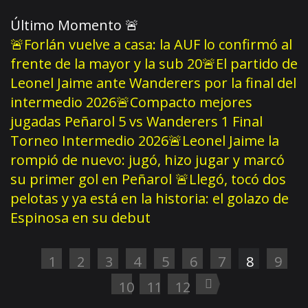
Último Momento
🚨
🚨Forlán vuelve a casa: la AUF lo confirmó al
frente de la mayor y la sub 20
🚨El partido de
Leonel Jaime ante Wanderers por la final del
intermedio 2026
🚨Compacto mejores
jugadas Peñarol 5 vs Wanderers 1 Final
Torneo Intermedio 2026
🚨Leonel Jaime la
rompió de nuevo: jugó, hizo jugar y marcó
su primer gol en Peñarol
🚨Llegó, tocó dos
pelotas y ya está en la historia: el golazo de
Espinosa en su debut
1
2
3
4
5
6
7
8
9
10
11
12