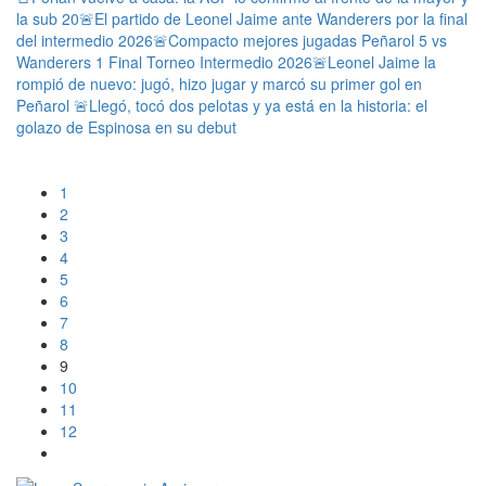
la sub 20
🚨El partido de Leonel Jaime ante Wanderers por la final
del intermedio 2026
🚨Compacto mejores jugadas Peñarol 5 vs
Wanderers 1 Final Torneo Intermedio 2026
🚨Leonel Jaime la
rompió de nuevo: jugó, hizo jugar y marcó su primer gol en
Peñarol
🚨Llegó, tocó dos pelotas y ya está en la historia: el
golazo de Espinosa en su debut
1
2
3
4
5
6
7
8
9
10
11
12