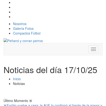
Nosotros
Galería Fotos
Compactos Fútbol
Toggle
navigati
Noticias del día 17/10/25
Inicio
Noticias
Último Momento
🚨
🚨Forlán vuelve a casa: la AUF lo confirmó al frente de la mayor y