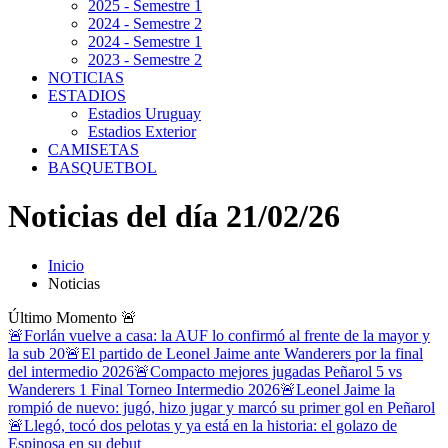
2025 - Semestre 1
2024 - Semestre 2
2024 - Semestre 1
2023 - Semestre 2
NOTICIAS
ESTADIOS
Estadios Uruguay
Estadios Exterior
CAMISETAS
BASQUETBOL
Noticias del día 21/02/26
Inicio
Noticias
Último Momento
🚨
🚨Forlán vuelve a casa: la AUF lo confirmó al frente de la mayor y
la sub 20
🚨El partido de Leonel Jaime ante Wanderers por la final
del intermedio 2026
🚨Compacto mejores jugadas Peñarol 5 vs
Wanderers 1 Final Torneo Intermedio 2026
🚨Leonel Jaime la
rompió de nuevo: jugó, hizo jugar y marcó su primer gol en Peñarol
🚨Llegó, tocó dos pelotas y ya está en la historia: el golazo de
Espinosa en su debut