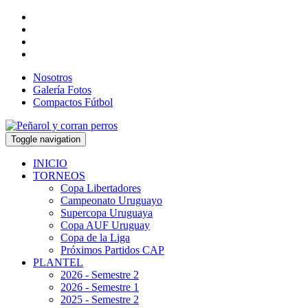
Nosotros
Galería Fotos
Compactos Fútbol
Toggle navigation
INICIO
TORNEOS
Copa Libertadores
Campeonato Uruguayo
Supercopa Uruguaya
Copa AUF Uruguay
Copa de la Liga
Próximos Partidos CAP
PLANTEL
2026 - Semestre 2
2026 - Semestre 1
2025 - Semestre 2