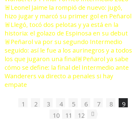
🚨Leonel Jaime la rompió de nuevo: jugó,
hizo jugar y marcó su primer gol en Peñarol
🚨Llegó, tocó dos pelotas y ya está en la
historia: el golazo de Espinosa en su debut
🚨Peñarol va por su segundo Intermedio
seguido: así le fue a los aurinegros y a todos
los que jugaron una final
🚨Peñarol ya sabe
cómo se define: la final del Intermedio ante
Wanderers va directo a penales si hay
empate
1
2
3
4
5
6
7
8
9
10
11
12