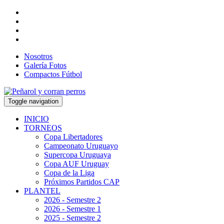
Nosotros
Galería Fotos
Compactos Fútbol
Toggle navigation
INICIO
TORNEOS
Copa Libertadores
Campeonato Uruguayo
Supercopa Uruguaya
Copa AUF Uruguay
Copa de la Liga
Próximos Partidos CAP
PLANTEL
2026 - Semestre 2
2026 - Semestre 1
2025 - Semestre 2