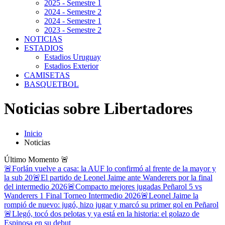
2025 - Semestre 1
2024 - Semestre 2
2024 - Semestre 1
2023 - Semestre 2
NOTICIAS
ESTADIOS
Estadios Uruguay
Estadios Exterior
CAMISETAS
BASQUETBOL
Noticias sobre Libertadores
Inicio
Noticias
Último Momento
🚨
🚨Forlán vuelve a casa: la AUF lo confirmó al frente de la mayor y
la sub 20
🚨El partido de Leonel Jaime ante Wanderers por la final
del intermedio 2026
🚨Compacto mejores jugadas Peñarol 5 vs
Wanderers 1 Final Torneo Intermedio 2026
🚨Leonel Jaime la
rompió de nuevo: jugó, hizo jugar y marcó su primer gol en Peñarol
🚨Llegó, tocó dos pelotas y ya está en la historia: el golazo de
Espinosa en su debut