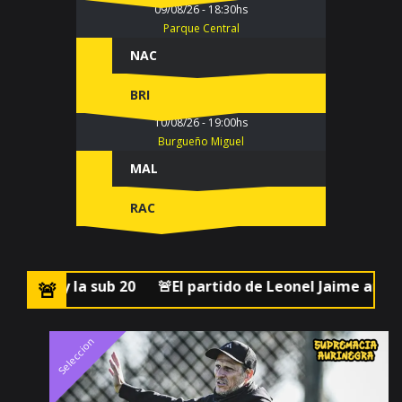
09/08/26 - 18:30hs
Parque Central
NAC
BRI
10/08/26 - 19:00hs
Burgueño Miguel
MAL
RAC
🚨El partido de Leonel Jaime ante Wanderers por la fin
Seleccion