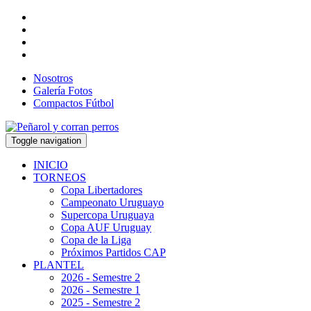
Nosotros
Galería Fotos
Compactos Fútbol
Toggle navigation
INICIO
TORNEOS
Copa Libertadores
Campeonato Uruguayo
Supercopa Uruguaya
Copa AUF Uruguay
Copa de la Liga
Próximos Partidos CAP
PLANTEL
2026 - Semestre 2
2026 - Semestre 1
2025 - Semestre 2