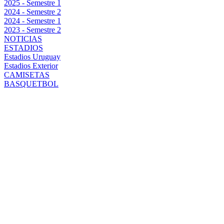
2025 - Semestre 1
2024 - Semestre 2
2024 - Semestre 1
2023 - Semestre 2
NOTICIAS
ESTADIOS
Estadios Uruguay
Estadios Exterior
CAMISETAS
BASQUETBOL
ALEJO CRUZ
SIGUE EN
SANIDAD:
PEÑAROL LO
ESPERA PARA
LA RECTA