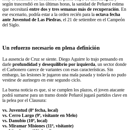
según trascendió en las últimas horas, la sanidad de Peñarol estima
que necesitará
entre dos y tres semanas más de recuperación
. En
ese escenario, podría estar a la orden recién para la
octava fecha
ante Juventud de Las Piedras
, el 21 de setiembre en el Campeón
del Siglo.
Un refuerzo necesario en plena definición
La ausencia de Cruz se siente. Diego Aguirre lo trajo pensando en
darle
profundidad y desequilibrio por izquierda
, un sector donde
el Carbonero carece de variantes con esas características. Sin
embargo, las lesiones le jugaron una mala pasada y todavía no pudo
vestirse de aurinegro en este segundo ciclo.
La buena noticia es que, si se cumplen los plazos, el joven atacante
podrá sumarse para un tramo donde Peñarol jugará partidos clave en
la pelea por el Clausura:
vs. Juventud (8ª fecha, local)
vs. Cerro Largo (9ª, visitante en Melo)
vs. Danubio (10ª, local)
vs. Miramar Misiones (11ª, visitante)