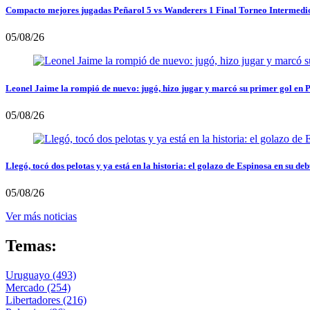
Compacto mejores jugadas Peñarol 5 vs Wanderers 1 Final Torneo Intermedi
05/08/26
Leonel Jaime la rompió de nuevo: jugó, hizo jugar y marcó su primer gol en 
05/08/26
Llegó, tocó dos pelotas y ya está en la historia: el golazo de Espinosa en su deb
05/08/26
Ver más noticias
Temas:
Uruguayo
(493)
Mercado
(254)
Libertadores
(216)