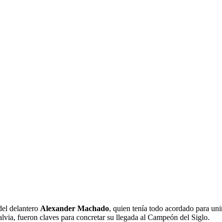
O, NUEVO REFUERZO
O INESPERADO EN EL
RO
del delantero
Alexander Machado
, quien tenía todo acordado para un
lvia, fueron claves para concretar su llegada al Campeón del Siglo.