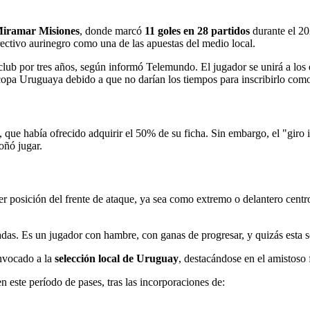
iramar Misiones
, donde marcó
11 goles en 28 partidos
durante el 20
rectivo aurinegro como una de las apuestas del medio local.
 club por tres años, según informó Telemundo. El jugador se unirá a los
rcopa Uruguaya debido a que no darían los tiempos para inscribirlo co
que había ofrecido adquirir el 50% de su ficha. Sin embargo, el "giro i
oñó jugar.
er posición del frente de ataque, ya sea como extremo o delantero centr
radas. Es un jugador con hambre, con ganas de progresar, y quizás esta s
nvocado a la
selección local de Uruguay
, destacándose en el amistoso
n este período de pases, tras las incorporaciones de: