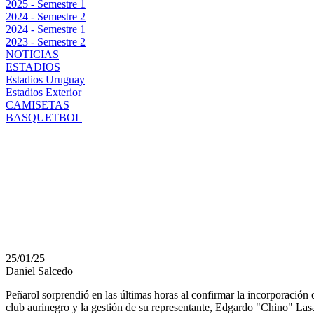
2025 - Semestre 1
2024 - Semestre 2
2024 - Semestre 1
2023 - Semestre 2
NOTICIAS
ESTADIOS
Estadios Uruguay
Estadios Exterior
CAMISETAS
BASQUETBOL
ALEXANDER MACHAD
DE PEÑAROL: UN GIR
MERCADO AURINEG
25/01/25
Daniel Salcedo
Peñarol sorprendió en las últimas horas al confirmar la incorporación 
club aurinegro y la gestión de su representante, Edgardo "Chino" Lasa