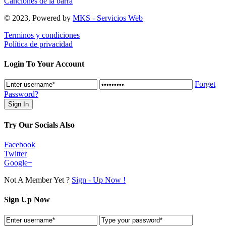
Canciones de la barra
© 2023, Powered by
MKS - Servicios Web
Terminos y condiciones
Política de privacidad
Login To Your Account
Forget
Password?
Try Our Socials Also
Facebook
Twitter
Google+
Not A Member Yet ?
Sign - Up Now !
Sign Up Now