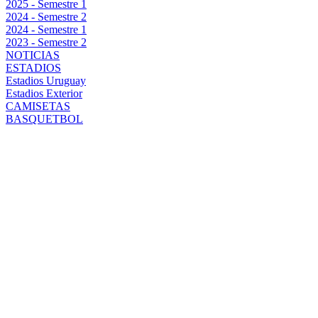
2025 - Semestre 1
2024 - Semestre 2
2024 - Semestre 1
2023 - Semestre 2
NOTICIAS
ESTADIOS
Estadios Uruguay
Estadios Exterior
CAMISETAS
BASQUETBOL
ALGÚN DÍA
VOY A JUGAR
EN PEÑAROL:
LA PROMESA
QUE LEO
FERNÁNDEZ