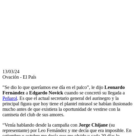
LE CUMPLIÓ A
NOVICK Y SU
ROL EN EL
ARRIBO
13/03/24
Ovación - El País
"Se dio lo que queríamos ese día en el palco”, le dijo
Leonardo
Fernández
a
Edgardo Novick
cuando se concretó su llegada a
Peñarol
. Es que el actual secretario general del aurinegro y la
principal figura que hoy tiene el plantel mirasol se habían ilusionado
mucho antes de que existiera la oportunidad de vestirse con la
camiseta del club de sus amores.
“Venía hablando desde la campaña con
Jorge Chijane
(su
representante) por Leo Fernández y me decía que era imposible. En
setiembre u octubre me decía que me olvide y cada 20 días lo