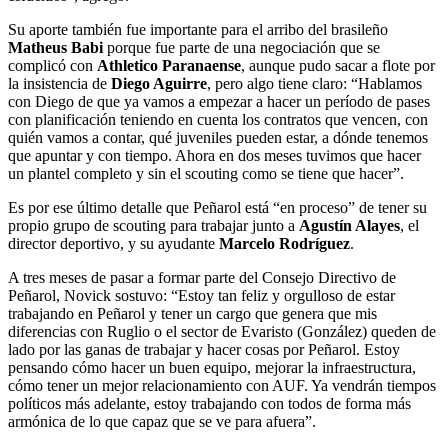
Su aporte también fue importante para el arribo del brasileño
Matheus Babi
porque fue parte de una negociación que se
complicó con
Athletico Paranaense
, aunque pudo sacar a flote por
la insistencia de
Diego Aguirre
, pero algo tiene claro: “Hablamos
con Diego de que ya vamos a empezar a hacer un período de pases
con planificación teniendo en cuenta los contratos que vencen, con
quién vamos a contar, qué juveniles pueden estar, a dónde tenemos
que apuntar y con tiempo. Ahora en dos meses tuvimos que hacer
un plantel completo y sin el scouting como se tiene que hacer”.
Es por ese último detalle que Peñarol está “en proceso” de tener su
propio grupo de scouting para trabajar junto a
Agustín Alayes
, el
director deportivo, y su ayudante
Marcelo Rodríguez
.
A tres meses de pasar a formar parte del Consejo Directivo de
Peñarol, Novick sostuvo: “Estoy tan feliz y orgulloso de estar
trabajando en Peñarol y tener un cargo que genera que mis
diferencias con Ruglio o el sector de Evaristo (González) queden de
lado por las ganas de trabajar y hacer cosas por Peñarol. Estoy
pensando cómo hacer un buen equipo, mejorar la infraestructura,
cómo tener un mejor relacionamiento con AUF. Ya vendrán tiempos
políticos más adelante, estoy trabajando con todos de forma más
armónica de lo que capaz que se ve para afuera”.