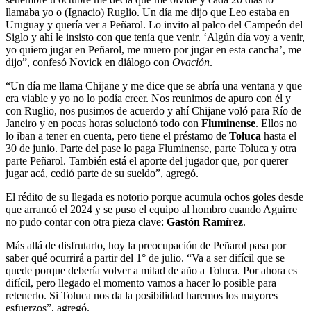
llamaba yo o (Ignacio) Ruglio. Un día me dijo que Leo estaba en
Uruguay y quería ver a Peñarol. Lo invito al palco del Campeón del
Siglo y ahí le insisto con que tenía que venir. ‘Algún día voy a venir,
yo quiero jugar en Peñarol, me muero por jugar en esta cancha’, me
dijo”, confesó Novick en diálogo con
Ovación
.
“Un día me llama Chijane y me dice que se abría una ventana y que
era viable y yo no lo podía creer. Nos reunimos de apuro con él y
con Ruglio, nos pusimos de acuerdo y ahí Chijane voló para Río de
Janeiro y en pocas horas solucionó todo con
Fluminense
. Ellos no
lo iban a tener en cuenta, pero tiene el préstamo de
Toluca
hasta el
30 de junio. Parte del pase lo paga Fluminense, parte Toluca y otra
parte Peñarol. También está el aporte del jugador que, por querer
jugar acá, cedió parte de su sueldo”, agregó.
El rédito de su llegada es notorio porque acumula ochos goles desde
que arrancó el 2024 y se puso el equipo al hombro cuando Aguirre
no pudo contar con otra pieza clave:
Gastón Ramírez
.
Más allá de disfrutarlo, hoy la preocupación de Peñarol pasa por
saber qué ocurrirá a partir del 1° de julio. “Va a ser difícil que se
quede porque debería volver a mitad de año a Toluca. Por ahora es
difícil, pero llegado el momento vamos a hacer lo posible para
retenerlo. Si Toluca nos da la posibilidad haremos los mayores
esfuerzos”, agregó.