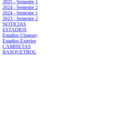
2025 - Semestre 1
2024 - Semestre 2
2024 - Semestre 1
2023 - Semestre 2
NOTICIAS
ESTADIOS
Estadios Uruguay
Estadios Exterior
CAMISETAS
BASQUETBOL
BALANCE DE
LA COPA
LIBERTADORES
2024: EL
RESURGIR DE
PEÑAROL EN