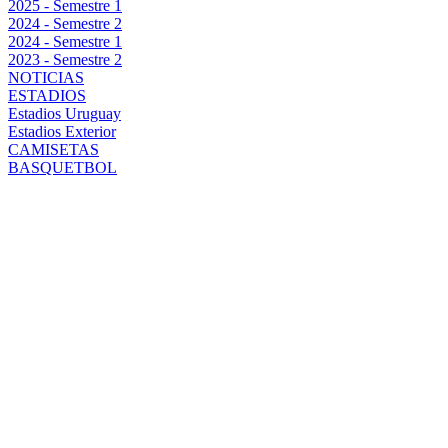
2025 - Semestre 1
2024 - Semestre 2
2024 - Semestre 1
2023 - Semestre 2
NOTICIAS
ESTADIOS
Estadios Uruguay
Estadios Exterior
CAMISETAS
BASQUETBOL
BOMBASO DE
ÚLTIMO
MOMENTO:
NUEVO
DELANTERO
DE PEÑAROL: