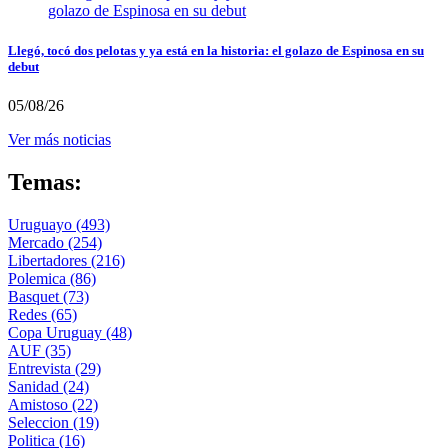
Llegó, tocó dos pelotas y ya está en la historia: el golazo de Espinosa en su
debut
05/08/26
Ver más noticias
Temas:
Uruguayo
(493)
Mercado
(254)
Libertadores
(216)
Polemica
(86)
Basquet
(73)
Redes
(65)
Copa Uruguay
(48)
AUF
(35)
Entrevista
(29)
Sanidad
(24)
Amistoso
(22)
Seleccion
(19)
Politica
(16)