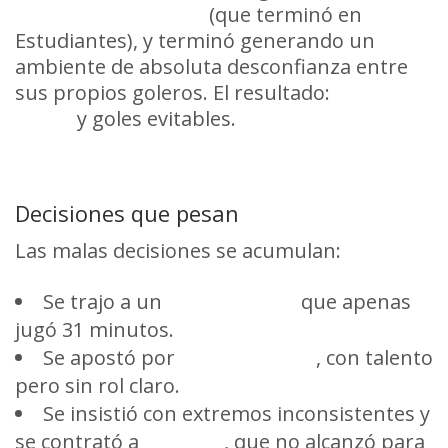
Fernando Muslera
(que terminó en
Estudiantes), y terminó generando un
ambiente de absoluta desconfianza entre
sus propios goleros. El resultado:
manos
flojas
y goles evitables.
Decisiones que pesan
Las malas decisiones se acumulan:
Se trajo a un
Gastón Silva
que apenas
jugó 31 minutos.
Se apostó por
David Terans
, con talento
pero sin rol claro.
Se insistió con extremos inconsistentes y
se contrató a
Villalba
, que no alcanzó para