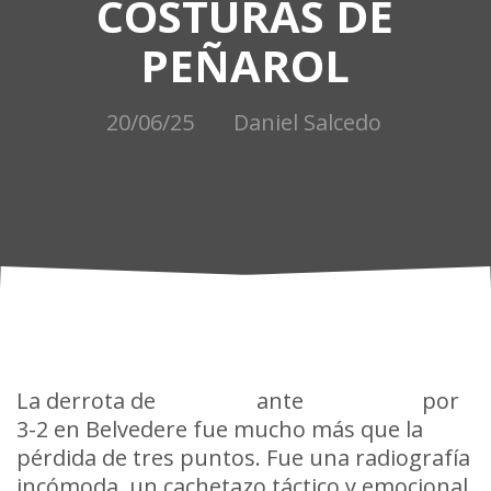
COSTURAS DE
PEÑAROL
20/06/25
Daniel Salcedo
La derrota de
Peñarol
ante
Liverpool
por
3-2 en Belvedere fue mucho más que la
pérdida de tres puntos. Fue una radiografía
incómoda, un cachetazo táctico y emocional