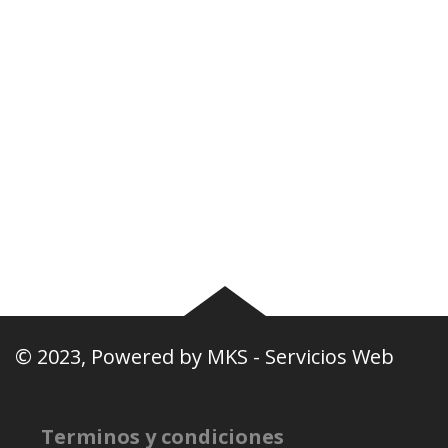
Plantel
Galería
Noticias
Tablas
Camisetas
Estadios Uruguay
Basquetbol
Estadios Exterior
Nosotros
Canciones de la
barra
© 2023, Powered by
MKS - Servicios Web
Terminos y condiciones